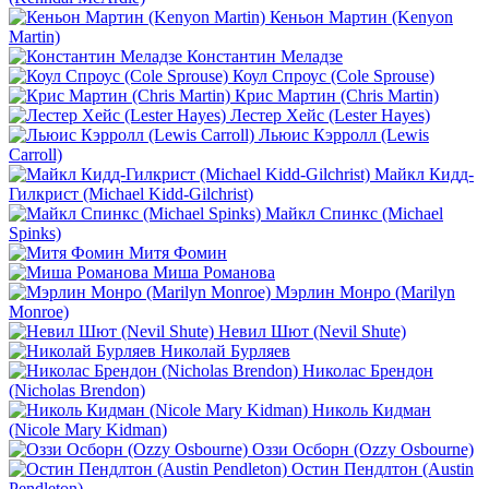
Кеньон Мартин (Kenyon
Martin)
Константин Меладзе
Коул Спроус (Cole Sprouse)
Крис Мартин (Chris Martin)
Лестер Хейс (Lester Hayes)
Льюис Кэрролл (Lewis
Carroll)
Майкл Кидд-
Гилкрист (Michael Kidd-Gilchrist)
Майкл Спинкс (Michael
Spinks)
Митя Фомин
Миша Романова
Мэрлин Монро (Marilyn
Monroe)
Невил Шют (Nevil Shute)
Николай Бурляев
Николас Брендон
(Nicholas Brendon)
Николь Кидман
(Nicole Mary Kidman)
Оззи Осборн (Ozzy Osbourne)
Остин Пендлтон (Austin
Pendleton)