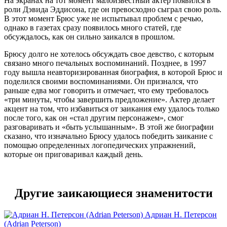
На экранах на тот момент малоизвестный актер появился в
роли Дэвида Эддисона, где он превосходно сыграл свою роль.
В этот момент Брюс уже не испытывал проблем с речью,
однако в газетах сразу появилось много статей, где
обсуждалось, как он сильно заикался в прошлом.
Брюсу долго не хотелось обсуждать свое девство, с которым
связано много печальных воспоминаний. Позднее, в 1997
году вышла неавторизированная биография, в которой Брюс и
поделился своими воспоминаниями. Он признался, что
раньше едва мог говорить и отмечает, что ему требовалось
«три минуты, чтобы завершить предложение». Актер делает
акцент на том, что избавиться от заикания ему удалось только
после того, как он «стал другим персонажем», смог
разговаривать и «быть услышанным». В этой же биографии
сказано, что изначально Брюсу удалось победить заикание с
помощью определенных логопедических упражнений,
которые он приговаривал каждый день.
Другие заикающиеся знаменитости
Адриан Н. Петерсон
(Adrian Peterson)