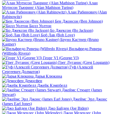
Алан
Мэтисон Тьюринг (Alan Mathison Turing)
Алан Рабинович (Alan
Rabinowitz)
Бен Джонсон (Ben Johnson)
Билл Уолтон
Бо Джексон (Bo Jackson)
Боб Лав (Bob Love)
Бруно Кастнер (Bruno
Kastner)
Вильфредо Ривера
(Wilfredo Rivera)
Георг VI (George VI)
Грег Луганис (Greg Louganis)
Гуф (Алексей
Сергеевич Долматов)
Дарья Клюкина
Демосфен
Джейк Кэмпбелл
Джеймс Стюарт (James
Stewart)
Джеймс Эрл Джонс
(James Earl Jones)
Джо Байден (Joe Biden)
Джон Мелендес (John