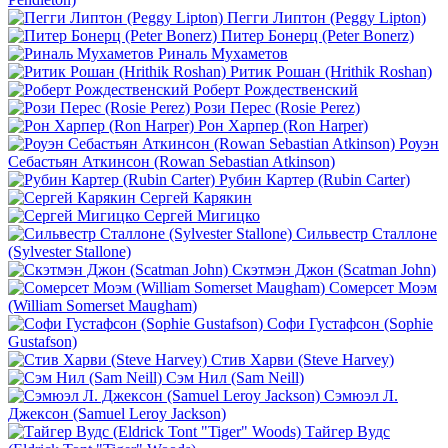
Пегги Липтон (Peggy Lipton)
Питер Бонерц (Peter Bonerz)
Риналь Мухаметов
Ритик Рошан (Hrithik Roshan)
Роберт Рождественский
Рози Перес (Rosie Perez)
Рон Харпер (Ron Harper)
Роуэн
Себастьян Аткинсон (Rowan Sebastian Atkinson)
Рубин Картер (Rubin Carter)
Сергей Карякин
Сергей Мигицко
Сильвестр Сталлоне
(Sylvester Stallone)
Скэтмэн Джон (Scatman John)
Сомерсет Моэм
(William Somerset Maugham)
Софи Густафсон (Sophie
Gustafson)
Стив Харви (Steve Harvey)
Сэм Нил (Sam Neill)
Сэмюэл Л.
Джексон (Samuel Leroy Jackson)
Тайгер Вудс