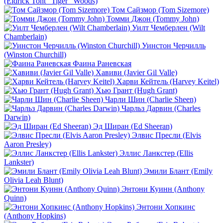
(Eldrick Tont "Tiger" Woods)
Том Сайзмор (Tom Sizemore)
Томми Джон (Tommy John)
Уилт Чемберлен (Wilt
Chamberlain)
Уинстон Черчилль
(Winston Churchill)
Фаина Раневская
Хавиви (Javier Gil Valle)
Харви Кейтель (Harvey Keitel)
Хью Грант (Hugh Grant)
Чарли Шин (Charlie Sheen)
Чарльз Дарвин (Charles
Darwin)
Эд Ширан (Ed Sheeran)
Элвис Пресли (Elvis
Aaron Presley)
Эллис Ланкстер (Ellis
Lankster)
Эмили Блант (Emily
Olivia Leah Blunt)
Энтони Куинн (Anthony
Quinn)
Энтони Хопкинс
(Anthony Hopkins)