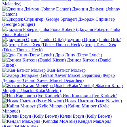
Melendez)
Джонни Дэймон (Johnny
Damon)
Джордж Спрингер
(George Springer)
Джулия Робертс (Julia
Fiona Roberts)
Джуниор Ортис (Junior Ortiz)
Дитер Томас Хек
(Dieter Thomas Heck)
Дрю Линч (Drew Lynch)
Дэниел Китсон (Daniel
Kitson)
Жан-Батист Мольер
Жерар
Депардье (Gérard Xavier Marcel Depardieu)
Жоасин Катар
Морейра (JoacineKatarMoreira)
Иво Карлович (Ivo Karlović)
Исаак Ньютон (Isaac Newton)
Кайли Миноуг (Kylie
Minogue)
Келли Браун (Kelly Brown)
Кендал МакАрдл
(Kenndal McArdle)