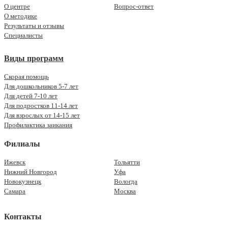
О центре
Вопрос-ответ
О методике
Результаты и отзывы
Специалисты
Виды программ
Скорая помощь
Для дошкольников 5-7 лет
Для детей 7-10 лет
Для подростков 11-14 лет
Для взрослых от 14-15 лет
Профилактика заикания
Филиалы
Ижевск
Тольятти
Нижний Новгород
Уфа
Новокузнецк
Вологда
Самара
Москва
Контакты