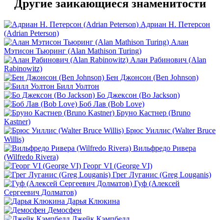
Другие заикающиеся знаменитости
Адриан Н. Петерсон
(Adrian Peterson)
Алан
Мэтисон Тьюринг (Alan Mathison Turing)
Алан Рабинович (Alan
Rabinowitz)
Бен Джонсон (Ben Johnson)
Билл Уолтон
Бо Джексон (Bo Jackson)
Боб Лав (Bob Love)
Бруно Кастнер (Bruno
Kastner)
Брюс Уиллис (Walter Bruce
Willis)
Вильфредо Ривера
(Wilfredo Rivera)
Георг VI (George VI)
Грег Луганис (Greg Louganis)
Гуф (Алексей
Сергеевич Долматов)
Дарья Клюкина
Демосфен
Джейк Кэмпбелл