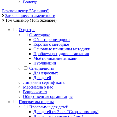
Вологда
Речевой центр "Арлилия"
Заикающиеся знаменитости
Том Сайзмор (Tom Sizemore)
О центре
О методике
Об авторе методики
Коротко о методике
Основные принципы методики
Проблема рецидивов заикания
Моё понимание заикания
Публикации
Специалисты
Для взрослых
Для детей
Лицензии сертификаты
Массмедиа о нас
Вопрос-ответ
Общественная организация
Программы и цены
Программы для детей
Для детей от 2 лет “Скорая помощь”
Для дошкольников (5-7 лет)