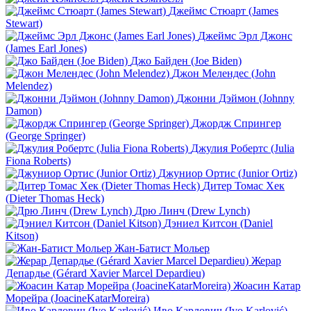
Джеймс Стюарт (James
Stewart)
Джеймс Эрл Джонс
(James Earl Jones)
Джо Байден (Joe Biden)
Джон Мелендес (John
Melendez)
Джонни Дэймон (Johnny
Damon)
Джордж Спрингер
(George Springer)
Джулия Робертс (Julia
Fiona Roberts)
Джуниор Ортис (Junior Ortiz)
Дитер Томас Хек
(Dieter Thomas Heck)
Дрю Линч (Drew Lynch)
Дэниел Китсон (Daniel
Kitson)
Жан-Батист Мольер
Жерар
Депардье (Gérard Xavier Marcel Depardieu)
Жоасин Катар
Морейра (JoacineKatarMoreira)
Иво Карлович (Ivo Karlović)