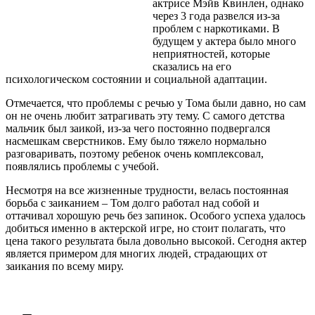
актрисе Мэйв Квинлен, однако
через 3 года развелся из-за
проблем с наркотиками. В
будущем у актера было много
неприятностей, которые
сказались на его
психологическом состоянии и социальной адаптации.
Отмечается, что проблемы с речью у Тома были давно, но сам
он не очень любит затрагивать эту тему. С самого детства
мальчик был заикой, из-за чего постоянно подвергался
насмешкам сверстников. Ему было тяжело нормально
разговаривать, поэтому ребенок очень комплексовал,
появлялись проблемы с учебой.
Несмотря на все жизненные трудности, велась постоянная
борьба с заиканием – Том долго работал над собой и
оттачивал хорошую речь без запинок. Особого успеха удалось
добиться именно в актерской игре, но стоит полагать, что
цена такого результата была довольно высокой. Сегодня актер
является примером для многих людей, страдающих от
заикания по всему миру.