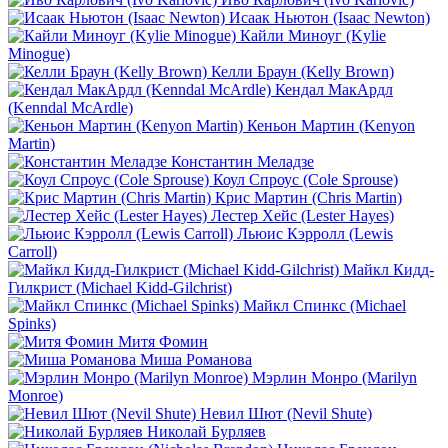
Исаак Ньютон (Isaac Newton)
Кайли Миноуг (Kylie
Minogue)
Келли Браун (Kelly Brown)
Кендал МакАрдл
(Kenndal McArdle)
Кеньон Мартин (Kenyon
Martin)
Константин Меладзе
Коул Спроус (Cole Sprouse)
Крис Мартин (Chris Martin)
Лестер Хейс (Lester Hayes)
Льюис Кэрролл (Lewis
Carroll)
Майкл Кидд-
Гилкрист (Michael Kidd-Gilchrist)
Майкл Спинкс (Michael
Spinks)
Митя Фомин
Миша Романова
Мэрлин Монро (Marilyn
Monroe)
Невил Шют (Nevil Shute)
Николай Бурляев