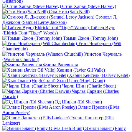
Gustafson)
Стив Харви (Steve Harvey)
Сэм Нил (Sam Neill)
Сэмюэл Л.
Джексон (Samuel Leroy Jackson)
Тайгер Вудс
(Eldrick Tont "Tiger" Woods)
Томми Джон (Tommy John)
Уилт Чемберлен (Wilt
Chamberlain)
Уинстон Черчилль
(Winston Churchill)
Фаина Раневская
Хавиви (Javier Gil Valle)
Харви Кейтель (Harvey Keitel)
Хью Грант (Hugh Grant)
Чарли Шин (Charlie Sheen)
Чарльз Дарвин (Charles
Darwin)
Эд Ширан (Ed Sheeran)
Элвис Пресли (Elvis
Aaron Presley)
Эллис Ланкстер (Ellis
Lankster)
Эмили Блант (Emily