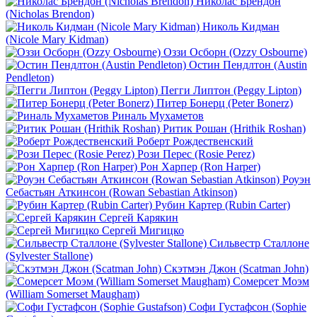
Николас Брендон
(Nicholas Brendon)
Николь Кидман
(Nicole Mary Kidman)
Оззи Осборн (Ozzy Osbourne)
Остин Пендлтон (Austin
Pendleton)
Пегги Липтон (Peggy Lipton)
Питер Бонерц (Peter Bonerz)
Риналь Мухаметов
Ритик Рошан (Hrithik Roshan)
Роберт Рождественский
Рози Перес (Rosie Perez)
Рон Харпер (Ron Harper)
Роуэн
Себастьян Аткинсон (Rowan Sebastian Atkinson)
Рубин Картер (Rubin Carter)
Сергей Карякин
Сергей Мигицко
Сильвестр Сталлоне
(Sylvester Stallone)
Скэтмэн Джон (Scatman John)
Сомерсет Моэм
(William Somerset Maugham)
Софи Густафсон (Sophie