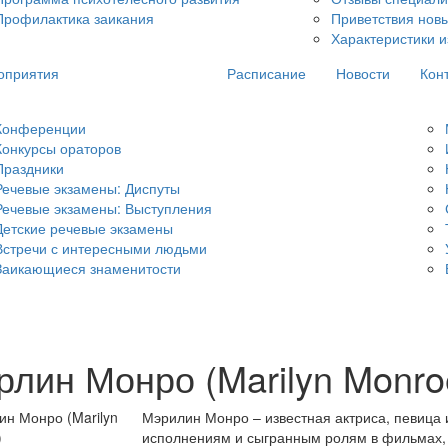
Профилактика заикания
Приветствия нов
Характеристики и
оприятия
Расписание
Новости
Кон
Конференции
Конкурсы ораторов
Праздники
Речевые экзамены: Диспуты
Речевые экзамены: Выступления
Детские речевые экзамены
Встречи с интересными людьми
Заикающиеся знаменитости
рлин Монро (Marilyn Monro
Мэрилин Монро – известная актриса, певица 
исполнениям и сыгранным ролям в фильмах, н