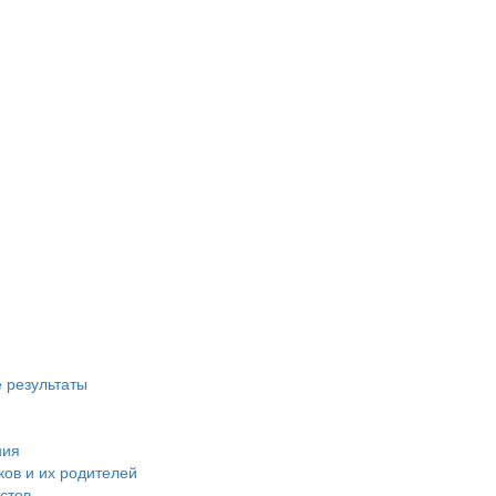
 результаты
ния
ов и их родителей
стов