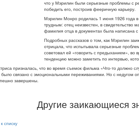
что у Мэрилин были серьезные проблемы с ре
победить его, построив фееричную карьеру.
Мэрилин Монро родилась 1 июня 1926 года в
трудным: отец неизвестен, в свидетельство м
фамилия отца в документах была написана с
Подробных рассказов о том, как Мэрилин заика
отрицала, что испытывала серьезные пробле
советовал ей «говорить с предыханием», во в
тенденцию можно заметить по интервью, кот
триса призналась, что во время съемок фильма «Что-то должно слу
 было связано с эмоциональными переживаниями. Но с недугом оп
спешно завершены.
Другие заикающиеся з
 к списку