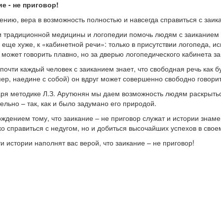
е - не приговор!
ению, вера в возможность полностью и навсегда справиться с заик
 традиционной медицины и логопедии помочь людям с заиканием 
о еще хуже, к «кабинетной речи»: только в присутствии логопеда, 
 может говорить плавно, но за дверью логопедического кабинета за
почти каждый человек с заиканием знает, что свободная речь как бу
ер, наедине с собой) он вдруг может совершенно свободно говорить
ря методике Л.З. Арутюнян мы даем возможность людям раскрыться
ельно – так, как и было задумано его природой.
ждением тому, что заикание – не приговор служат и истории знамен
ко справиться с недугом, но и добиться высочайших успехов в свое
ти истории наполнят вас верой, что заикание – не приговор!