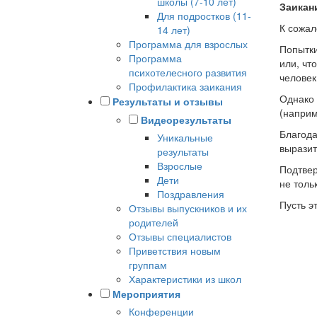
школы (7-10 лет)
Заикани
Для подростков (11-
К сожал
14 лет)
Программа для взрослых
Попытки
Программа
или, чт
психотелесного развития
человек
Профилактика заикания
Однако 
Результаты и отзывы
(наприм
Видеорезультаты
Благода
Уникальные
выразит
результаты
Взрослые
Подтвер
Дети
не толь
Поздравления
Пусть э
Отзывы выпускников и их
родителей
Отзывы специалистов
Приветствия новым
группам
Характеристики из школ
Мероприятия
Конференции