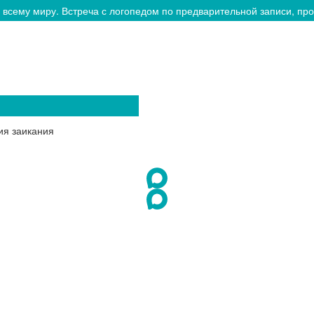
 всему миру. Встреча с логопедом по предварительной записи, прос
ия заикания