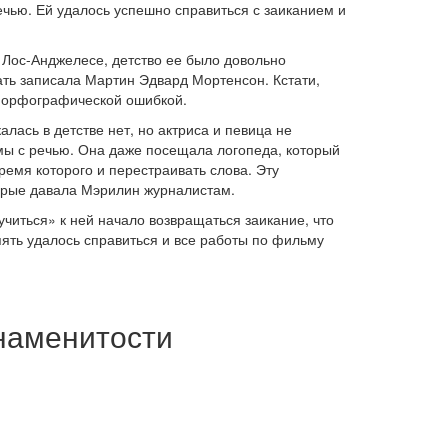
чью. Ей удалось успешно справиться с заиканием и
 Лос-Анджелесе, детство ее было довольно
ать записала Мартин Эдвард Мортенсон. Кстати,
 орфографической ошибкой.
лась в детстве нет, но актриса и певица не
мы с речью. Она даже посещала логопеда, который
ремя которого и перестраивать слова. Эту
орые давала Мэрилин журналистам.
читься» к ней начало возвращаться заикание, что
ять удалось справиться и все работы по фильму
наменитости