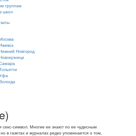
ым группам
з школ
такты
Москва
Ижевск
Нижний Новгород
Новокузнецк
Самара
Тольятти
Уфа
Вологда
e)
и секс-символ. Многие ее знают по ее чудесным
о в газетах и журналах редко упоминается о том,