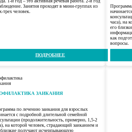
ода. 1-й год – это активная речевая работа. 2-й год
аблюдение. Занятия проходят в мини-группах из
Программа
х-трех человек.
начинаетс
консультац
часа), на 
его близк
информаци
как подгот
вопросы.
ПОДРОБНЕЕ
ОФИЛАКТИКА ЗАИКАНИЯ
грамма по лечению заикания для взрослых
инается с подробной длительной семейной
сультации (продолжительность, примерно, 1,5-2
а), на которой человек, страдающий заиканием и
 близкие получают исчерпывающую