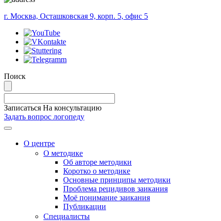
г. Москва, Осташковская 9, корп. 5, офис 5
Поиск
Записаться На консультацию
Задать вопрос логопеду
Меню
О центре
О методике
Об авторе методики
Коротко о методике
Основные принципы методики
Проблема рецидивов заикания
Моё понимание заикания
Публикации
Специалисты