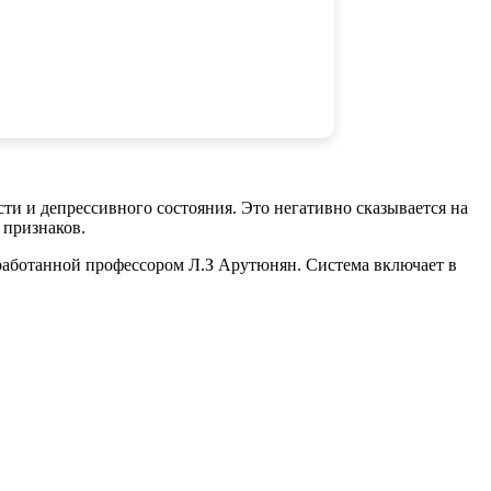
аша речь в ваших руках»
ти и депрессивного состояния. Это негативно сказывается на
 признаков.
работанной профессором Л.З Арутюнян. Система включает в