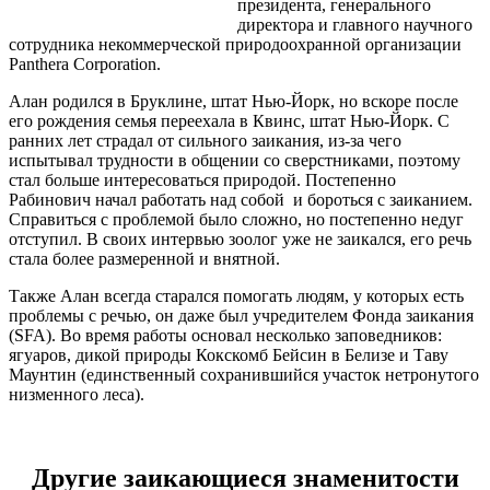
президента, генерального
директора и главного научного
сотрудника некоммерческой природоохранной организации
Panthera Corporation.
Алан родился в Бруклине, штат Нью-Йорк, но вскоре после
его рождения семья переехала в Квинс, штат Нью-Йорк. С
ранних лет страдал от сильного заикания, из-за чего
испытывал трудности в общении со сверстниками, поэтому
стал больше интересоваться природой. Постепенно
Рабинович начал работать над собой и бороться с заиканием.
Справиться с проблемой было сложно, но постепенно недуг
отступил. В своих интервью зоолог уже не заикался, его речь
стала более размеренной и внятной.
Также Алан всегда старался помогать людям, у которых есть
проблемы с речью, он даже был учредителем Фонда заикания
(SFA). Во время работы основал несколько заповедников:
ягуаров, дикой природы Кокскомб Бейсин в Белизе и Таву
Маунтин (единственный сохранившийся участок нетронутого
низменного леса).
Другие заикающиеся знаменитости