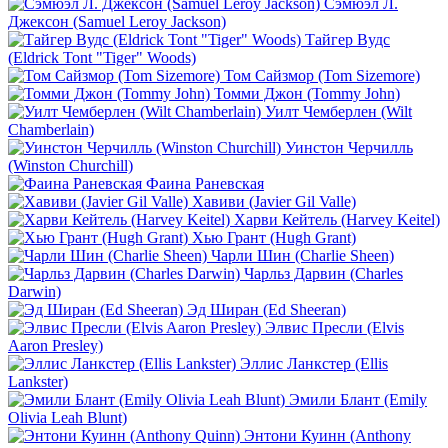
Сэмюэл Л.
Джексон (Samuel Leroy Jackson)
Тайгер Вудс
(Eldrick Tont "Tiger" Woods)
Том Сайзмор (Tom Sizemore)
Томми Джон (Tommy John)
Уилт Чемберлен (Wilt
Chamberlain)
Уинстон Черчилль
(Winston Churchill)
Фаина Раневская
Хавиви (Javier Gil Valle)
Харви Кейтель (Harvey Keitel)
Хью Грант (Hugh Grant)
Чарли Шин (Charlie Sheen)
Чарльз Дарвин (Charles
Darwin)
Эд Ширан (Ed Sheeran)
Элвис Пресли (Elvis
Aaron Presley)
Эллис Ланкстер (Ellis
Lankster)
Эмили Блант (Emily
Olivia Leah Blunt)
Энтони Куинн (Anthony