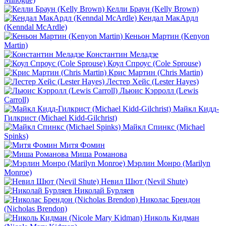
Келли Браун (Kelly Brown)
Кендал МакАрдл
(Kenndal McArdle)
Кеньон Мартин (Kenyon
Martin)
Константин Меладзе
Коул Спроус (Cole Sprouse)
Крис Мартин (Chris Martin)
Лестер Хейс (Lester Hayes)
Льюис Кэрролл (Lewis
Carroll)
Майкл Кидд-
Гилкрист (Michael Kidd-Gilchrist)
Майкл Спинкс (Michael
Spinks)
Митя Фомин
Миша Романова
Мэрлин Монро (Marilyn
Monroe)
Невил Шют (Nevil Shute)
Николай Бурляев
Николас Брендон
(Nicholas Brendon)
Николь Кидман