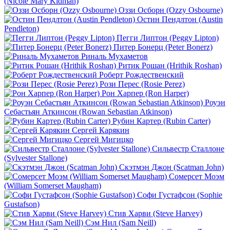
(Nicole Mary Kidman)
Оззи Осборн (Ozzy Osbourne)
Остин Пендлтон (Austin
Pendleton)
Пегги Липтон (Peggy Lipton)
Питер Бонерц (Peter Bonerz)
Риналь Мухаметов
Ритик Рошан (Hrithik Roshan)
Роберт Рождественский
Рози Перес (Rosie Perez)
Рон Харпер (Ron Harper)
Роуэн
Себастьян Аткинсон (Rowan Sebastian Atkinson)
Рубин Картер (Rubin Carter)
Сергей Карякин
Сергей Мигицко
Сильвестр Сталлоне
(Sylvester Stallone)
Скэтмэн Джон (Scatman John)
Сомерсет Моэм
(William Somerset Maugham)
Софи Густафсон (Sophie
Gustafson)
Стив Харви (Steve Harvey)
Сэм Нил (Sam Neill)