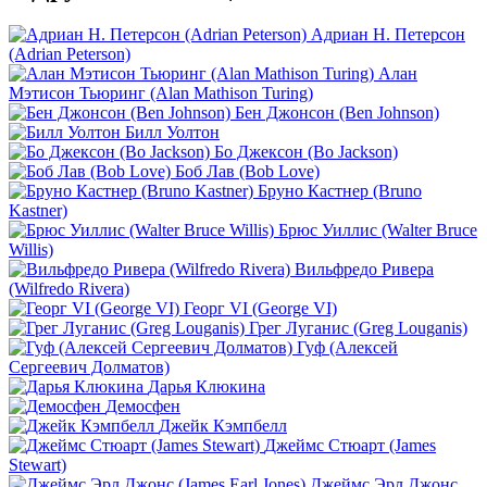
Адриан Н. Петерсон
(Adrian Peterson)
Алан
Мэтисон Тьюринг (Alan Mathison Turing)
Бен Джонсон (Ben Johnson)
Билл Уолтон
Бо Джексон (Bo Jackson)
Боб Лав (Bob Love)
Бруно Кастнер (Bruno
Kastner)
Брюс Уиллис (Walter Bruce
Willis)
Вильфредо Ривера
(Wilfredo Rivera)
Георг VI (George VI)
Грег Луганис (Greg Louganis)
Гуф (Алексей
Сергеевич Долматов)
Дарья Клюкина
Демосфен
Джейк Кэмпбелл
Джеймс Стюарт (James
Stewart)
Джеймс Эрл Джонс