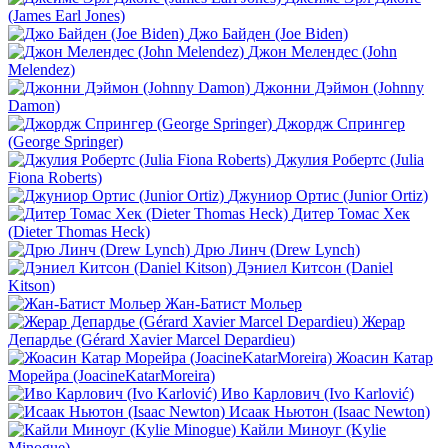
(James Earl Jones)
Джо Байден (Joe Biden)
Джон Мелендес (John
Melendez)
Джонни Дэймон (Johnny
Damon)
Джордж Спрингер
(George Springer)
Джулия Робертс (Julia
Fiona Roberts)
Джуниор Ортис (Junior Ortiz)
Дитер Томас Хек
(Dieter Thomas Heck)
Дрю Линч (Drew Lynch)
Дэниел Китсон (Daniel
Kitson)
Жан-Батист Мольер
Жерар
Депардье (Gérard Xavier Marcel Depardieu)
Жоасин Катар
Морейра (JoacineKatarMoreira)
Иво Карлович (Ivo Karlović)
Исаак Ньютон (Isaac Newton)
Кайли Миноуг (Kylie
Minogue)