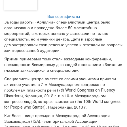
Все сертификаты
За годы работы «Арлилии» специалистами центра было
организовано и проведено более 50 масштабных
мероприятий, в которых активно участвовали не только
специалисты, но и ученики центра. Дети и взрослые
демонстрировали свои речевые успехи и отвечали на вопросы
заинтересованной аудитории.
Яркими примерами тому стали ежегодные конференции,
посвященные Всемирному дню людей с заиканием «Заикание
глазами заикающихся и специалистов».
Специалисты центра вместе со своими учениками приняли
активное участие в 7-м Международном конгрессе по
проблемам плавности речи (7th World Congress on Fluency
Disorders), Франция, 2012 г. и в 10-м Международном
конгрессе людей, которые заикаются (the 10th World congress
for People who Stutter), Нидерланды, 2013 г.
Кит Босс – вице-президент Международной Ассоциации
Заикающихся (ISA), член Британской Ассоциации
Заикающихся, побывавший в «Арлилии» с 13 по 18 сентября