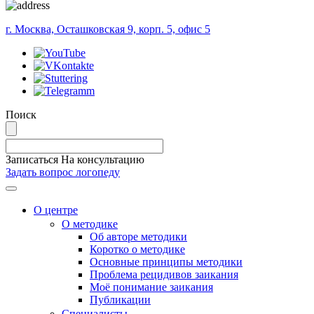
г. Москва, Осташковская 9, корп. 5, офис 5
Поиск
Записаться На консультацию
Задать вопрос логопеду
Меню
О центре
О методике
Об авторе методики
Коротко о методике
Основные принципы методики
Проблема рецидивов заикания
Моё понимание заикания
Публикации
Специалисты