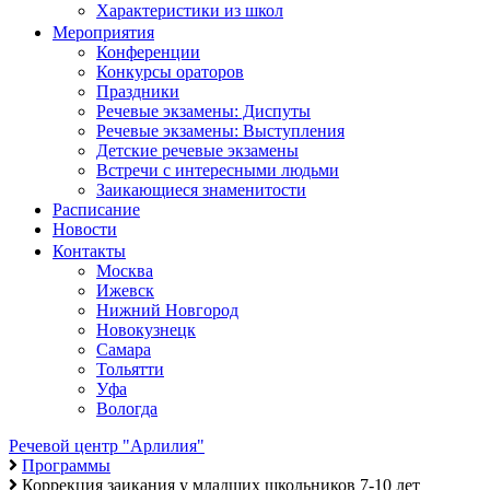
Характеристики из школ
Мероприятия
Конференции
Конкурсы ораторов
Праздники
Речевые экзамены: Диспуты
Речевые экзамены: Выступления
Детские речевые экзамены
Встречи с интересными людьми
Заикающиеся знаменитости
Расписание
Новости
Контакты
Москва
Ижевск
Нижний Новгород
Новокузнецк
Самара
Тольятти
Уфа
Вологда
Речевой центр "Арлилия"
Программы
Коррекция заикания у младших школьников 7-10 лет