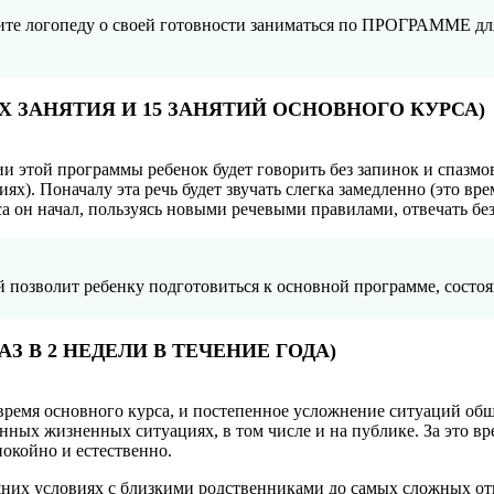
щите логопеду о своей готовности заниматься по ПРОГРАММЕ дл
 ЗАНЯТИЯ И 15 ЗАНЯТИЙ ОСНОВНОГО КУРСА)
этой программы ребенок будет говорить без запинок и спазмов 
иях). Поначалу эта речь будет звучать слегка замедленно (это в
а он начал, пользуясь новыми речевыми правилами, отвечать без
позволит ребенку подготовиться к основной программе, состояще
З В 2 НЕДЕЛИ В ТЕЧЕНИЕ ГОДА)
ремя основного курса, и постепенное усложнение ситуаций общ
енных жизненных ситуациях, в том числе и на публике. За это в
покойно и естественно.
них условиях с близкими родственниками до самых сложных отв