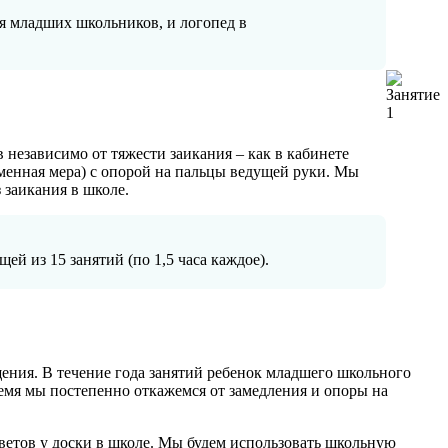
я младших школьников, и логопед в
независимо от тяжести заикания – как в кабинете
ременная мера) с опорой на пальцы ведущей руки. Мы
 заикания в школе.
й из 15 занятий (по 1,5 часа каждое).
ения. В течение года занятий ребенок младшего школьного
ремя мы постепенно откажемся от замедления и опоры на
етов у доски в школе. Мы будем использовать школьную