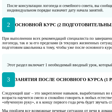
После консультации логопеда и семейного совета, вы сооб
индивидуальном порядке назначит дату начала занятий.
2
ОСНОВНОЙ КУРС (2 ПОДГОТОВИТЕЛЬНЫХ
При выполнении всех рекомендаций специалиста по завершении 
логопеда, так и за его пределами (в текущих жизненных ситуац
подготовим школьника к тому, чтобы уже после основного курс
Этот раздел включает 1 необходимый вводный урок, который 
3
ЗАНЯТИЯ ПОСЛЕ ОСНОВНОГО КУРСА (1 РА
Следующий шаг – это закрепление навыков, выработанных во в
возраста научится смело и спокойно говорить в любых естеств
«обученную руку», и к концу первого года речь будет звучать с
Мы пройдем все возможные речевые ситуации от речи в домаш