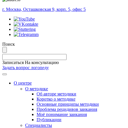
г. Москва, Осташковская 9, корп. 5, офис 5
Поиск
Записаться На консультацию
Задать вопрос логопеду
Меню
О центре
О методике
Об авторе методики
Коротко о методике
Основные принципы методики
Проблема рецидивов заикания
Моё понимание заикания
Публикации
Специалисты