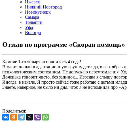
Ижевск
Нижний Новгород
Новокузнецк
Самара
Тольятти
Уфа
Вологда
Отзыв по программе «Скорая помощь» чер
Камиле 1-го января исполнилось 4 года!
В марте пошли в адаптационную группу детсада, в сентябре - 
психологическим состоянием. Не допускаю переутомления. Ходи
Доченька говорит чисто, без запинок... Изредка я слышу повто
Иногда, в начале. Я просто сейчас тоже работаю с детьми млад
Знаете, наверное, не было ни дня, чтоб я не вспомнила про «А
Поделиться: