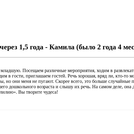
ез 1,5 года - Камила (было 2 года 4 меся
в младшую. Посещаем различные мероприятия, ходим в развлекат
м в гости, приглашаем гостей. Речь хорошая, вряд ли, кто-то м
ры, но они меня не пугают. Скорее всего, это больше случайные 
шего дошкольного возраста и слышу их речь. На самом деле, она
рлилию». Вы творите чудеса!