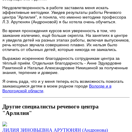
Неудовлетворенность в работе заставила меня искать
эффективные методики. Увидев результаты работы Речевого
центра "Арлилия", я поняла, что именно методике профессора
Л.З. Арутюнян (Андроновой) я бы хотела очень обучиться.
Во время прохождения курсов моя уверенность в том, что
заикание излечимо, ещё больше окрепла. На занятиях в центре
я увидела детей на разных этапах работы, включая выпускников,
речь которых звучала совершенно плавно. Их нельзя было
отличить от обычных детей, которые никогда не заикались.
Выражаю искреннюю благодарность сотрудникам центра за
тёплый приём. Отдельная благодарность - Анне Эдуардовне
Ракитиной и Наталье Александровне Никишиной за полученные
знания, терпение и доверие.
Я очень рада, что и у меня теперь есть возможность помогать
заикающимся детям в моем родном городе
Вологде и в
Вологодской области
.
Другие специалисты речевого центра
"Арлилия"
ЛИЛИЯ ЗИНОВЬЕВНА АРУТЮНЯН (Андронова)