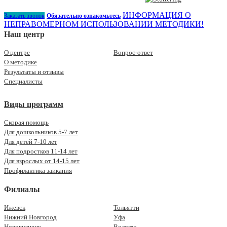
ИНФОРМАЦИЯ О
Заказать звонок
Обязательно ознакомьтесь
НЕПРАВОМЕРНОМ ИСПОЛЬЗОВАНИИ МЕТОДИКИ!
Наш центр
О центре
Вопрос-ответ
О методике
Результаты и отзывы
Специалисты
Виды программ
Скорая помощь
Для дошкольников 5-7 лет
Для детей 7-10 лет
Для подростков 11-14 лет
Для взрослых от 14-15 лет
Профилактика заикания
Филиалы
Ижевск
Тольятти
Нижний Новгород
Уфа
Новокузнецк
Вологда