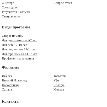
О центре
Вопрос-ответ
О методике
Результаты и отзывы
Специалисты
Виды программ
Скорая помощь
Для дошкольников 5-7 лет
Для детей 7-10 лет
Для подростков 11-14 лет
Для взрослых от 14-15 лет
Профилактика заикания
Филиалы
Ижевск
Тольятти
Нижний Новгород
Уфа
Новокузнецк
Вологда
Самара
Москва
Контакты