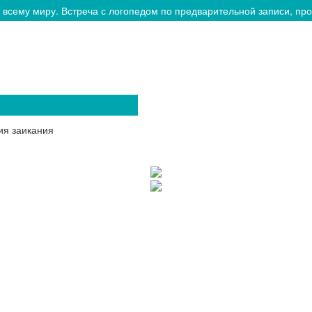
 всему миру. Встреча с логопедом по предварительной записи, прос
ия заикания