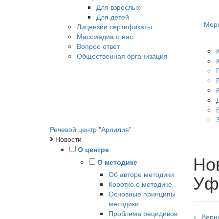
Для взрослых
Для детей
Мер
Лицензии сертификаты
Массмедиа о нас
Вопрос-ответ
Общественная организация
Речевой центр "Арлилия"
Новости
О центре
Но
О методике
Об авторе методики
Уф
Коротко о методике
Основные принципы
методики
Проблема рецидивов
Верну