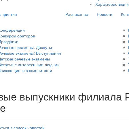
Характеристики и
оприятия
Расписание
Новости
Кон
Конференции
Конкурсы ораторов
Праздники
Речевые экзамены: Диспуты
Речевые экзамены: Выступления
Детские речевые экзамены
Встречи с интересными людьми
Заикающиеся знаменитости
вые выпускники филиала Р
е
ться в список новостей