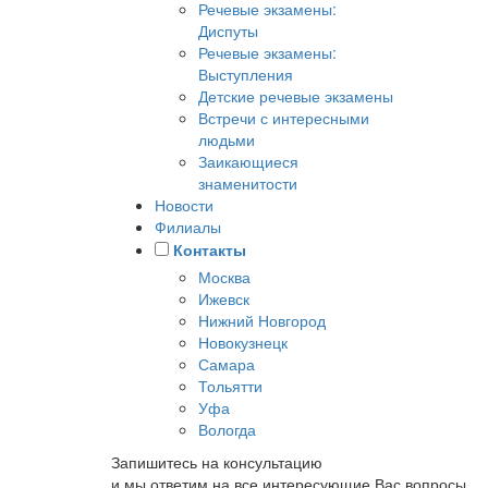
Речевые экзамены:
Диспуты
Речевые экзамены:
Выступления
Детские речевые экзамены
Встречи с интересными
людьми
Заикающиеся
знаменитости
Новости
Филиалы
Контакты
Москва
Ижевск
Нижний Новгород
Новокузнецк
Самара
Тольятти
Уфа
Вологда
Запишитесь на консультацию
и мы ответим на все интересующие Вас вопросы