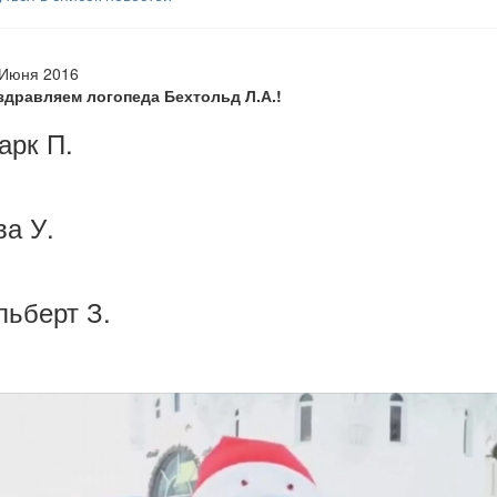
 Июня 2016
здравляем логопеда Бехтольд Л.А.!
арк П.
ва У.
льберт З.