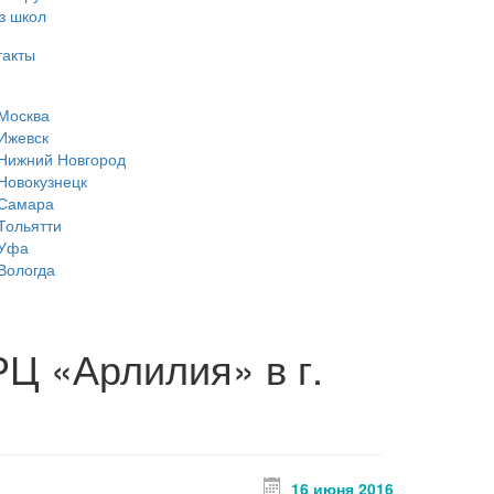
з школ
такты
Москва
Ижевск
Нижний Новгород
Новокузнецк
Самара
Тольятти
Уфа
Вологда
Ц «Арлилия» в г.
16 июня 2016