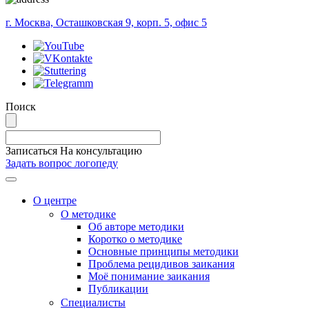
г. Москва, Осташковская 9, корп. 5, офис 5
Поиск
Записаться На консультацию
Задать вопрос логопеду
Меню
О центре
О методике
Об авторе методики
Коротко о методике
Основные принципы методики
Проблема рецидивов заикания
Моё понимание заикания
Публикации
Специалисты