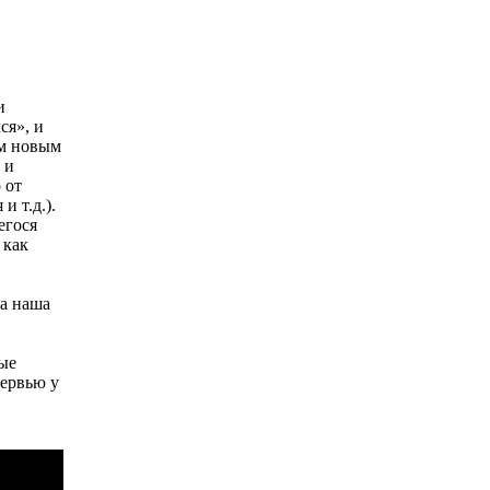
и
ся», и
ым новым
 и
 от
и т.д.).
егося
 как
та наша
лые
тервью у