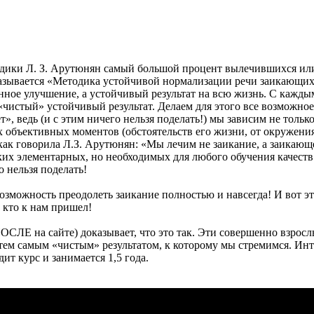
тодики Л. З. Арутюнян самый большой процент вылечившихся ил
азывается «Методика устойчивой нормализации речи заикающих
менное улучшение, а устойчивый результат на всю жизнь. С кажд
чистый» устойчивый результат. Делаем для этого все возможное
», ведь (и с этим ничего нельзя поделать!) мы зависим не только
х объективных моментов (обстоятельств его жизни, от окружения 
 как говорила Л.З. Арутюнян: «Мы лечим не заикание, а заикающ
таких элементарных, но необходимых для любого обучения качеств
о нельзя поделать!
возможность преодолеть заикание полностью и навсегда! И вот э
 кто к нам пришел!
ОСЛЕ на сайте) доказывает, что это так. Эти совершенно взрос
тем самым «чистым» результатом, к которому мы стремимся. Ин
ит курс и занимается 1,5 года.