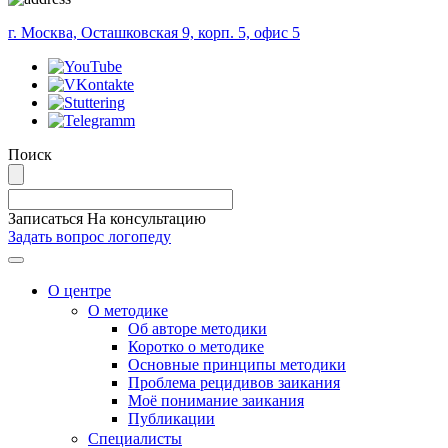
г. Москва, Осташковская 9, корп. 5, офис 5
Поиск
Записаться На консультацию
Задать вопрос логопеду
Меню
О центре
О методике
Об авторе методики
Коротко о методике
Основные принципы методики
Проблема рецидивов заикания
Моё понимание заикания
Публикации
Специалисты