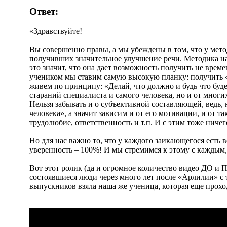
Ответ:
«Здравствуйте!
Вы совершенно правы, а мы убеждены в том, что у ме
получивших значительное улучшение речи. Методика н
это значит, что она дает возможность получить не вре
учеником мы ставим самую высокую планку: получить «
живем по принципу: «Делай, что должно и будь что будет
стараний специалиста и самого человека, но и от многи
Нельзя забывать и о субъективной составляющей, ведь,
человека», а значит зависим и от его мотивации, и от 
трудолюбие, ответственность и т.п. И с этим тоже ничег
Но для нас важно то, что у каждого заикающегося есть 
уверенность – 100%! И мы стремимся к этому с каждым,
Вот этот ролик (да и огромное количество видео ДО и П
состоявшиеся люди через много лет после «Арлилии» с 
выпускников взяла наша же ученица, которая еще проход