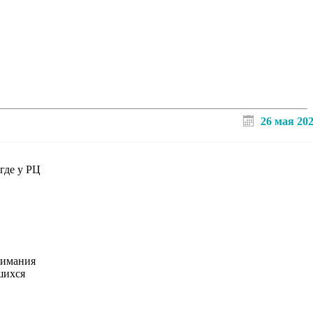
26 мая 20
 где у РЦ
нимания
шихся