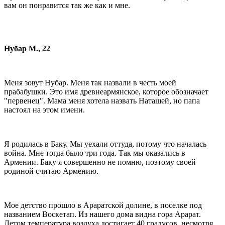
вам он понравится так же как и мне.
Нубар М., 22
Меня зовут Нубар. Меня так назвали в честь моей
прабабушки. Это имя древнеармянское, которое обозначает
"первенец". Мама меня хотела назвать Наташей, но папа
настоял на этом имени.
Я родилась в Баку. Мы уехали оттуда, потому что началась
война. Мне тогда было три года. Так мы оказались в
Армении. Баку я совершенно не помню, поэтому своей
родиной считаю Армению.
Мое детство прошло в Араратской долине, в поселке под
названием Воскетап. Из нашего дома видна гора Арарат.
Летом температура воздуха достигает 40 градусов, несмотря