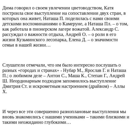
Дима говорил о своем увлечении цветоводством, Катя
построила свое выступление на сопоставлении двух стран, в
которых она живет, Наташа П. поделилась с нами своими
детскими воспоминаниями о Камеруне, а Наташа Пл. – о том,
как работала в пионерском лагере вожатой. Александр С.
рассуждал о важности отдыха, Андрей О. – о роли в его
жизни Кузьминского лесопарка, Елена Д. – о значимости
семьи в нашей жизни…
Слушатели отмечали, что им было интересно послушать о
разных «городах и странах» - Нубар М., Ярослав Г. и Наташа
П.; о любимом деле – Антон С., Маша К., Степан Г., Андрей
Ш. Неординарным подходом запомнилось выступление
Дмитрия Ст. и искрометным настроением (драйвом) – Аллы
Х.
И через все эти совершенно разноплановые выступления мы
вновь знакомились с нашими учениками – такими близкими и
такими неожиданно глубокими…