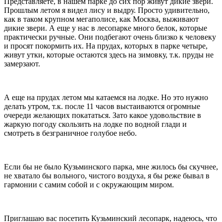
Представляете, в нашем парке до сих пор живут дикие звери.
Прошлым летом я видел лису и выдру. Просто удивительно,
как в таком крупном мегаполисе, как Москва, выживают
дикие звери. А еще у нас в лесопарке много белок, которые
практически ручные. Они подбегают очень близко к человеку
и просят покормить их. На прудах, которых в парке четыре,
живут утки, которые остаются здесь на зимовку, т.к. пруды не
замерзают.
А еще на прудах летом мы катаемся на лодке. Но это нужно
делать утром, т.к. после 11 часов выстаиваются огромные
очереди желающих покататься. Зато какое удовольствие в
жаркую погоду скользить на лодке по водной глади и
смотреть в безграничное голубое небо.
Если бы не было Кузьминского парка, мне жилось бы скучнее,
не хватало бы вольного, чистого воздуха, я бы реже бывал в
гармонии с самим собой и с окружающим миром.
Приглашаю вас посетить Кузьминский лесопарк, надеюсь, что