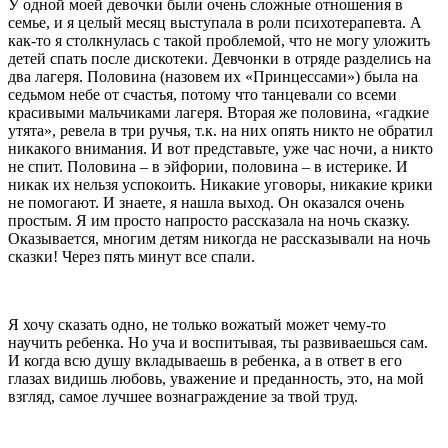
У одной моей девочки были очень сложные отношения в
семье, и я целый месяц выступала в роли психотерапевта. А
как-то я столкнулась с такой проблемой, что не могу уложить
детей спать после дискотеки. Девчонки в отряде разделись на
два лагеря. Половина (назовем их «Принцессами») была на
седьмом небе от счастья, потому что танцевали со всеми
красивыми мальчиками лагеря. Вторая же половина, «гадкие
утята», ревела в три ручья, т.к. на них опять никто не обратил
никакого внимания. И вот представьте, уже час ночи, а никто
не спит. Половина – в эйфории, половина – в истерике. И
никак их нельзя успокоить. Никакие уговоры, никакие крики
не помогают. И знаете, я нашла выход. Он оказался очень
простым. Я им просто напросто рассказала на ночь сказку.
Оказывается, многим детям никогда не рассказывали на ночь
сказки! Через пять минут все спали.
Я хочу сказать одно, не только вожатый может чему-то
научить ребенка. Но уча и воспитывая, ты развиваешься сам.
И когда всю душу вкладываешь в ребенка, а в ответ в его
глазах видишь любовь, уважение и преданность, это, на мой
взгляд, самое лучшее вознаграждение за твой труд.