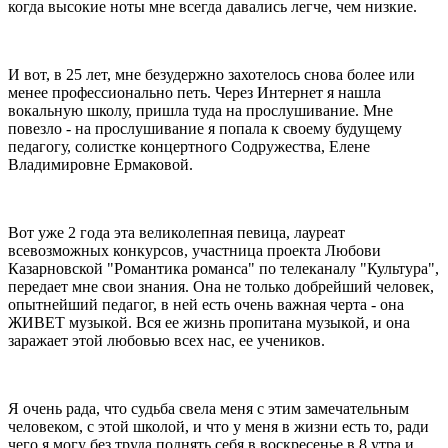
когда высокие ноты мне всегда давались легче, чем низкие.
И вот, в 25 лет, мне безудержно захотелось снова более или
менее профессионально петь. Через Интернет я нашла
вокальную школу, пришла туда на прослушивание. Мне
повезло - на прослушивание я попала к своему будущему
педагогу, солистке концертного Содружества, Елене
Владимировне Ермаковой.
Вот уже 2 года эта великолепная певица, лауреат
всевозможных конкурсов, участница проекта Любови
Казарновской "Романтика романса" по телеканалу "Культура",
передает мне свои знания. Она не только добрейший человек,
опытнейший педагог, в ней есть очень важная черта - она
ЖИВЕТ музыкой. Вся ее жизнь пропитана музыкой, и она
заражает этой любовью всех нас, ее учеников.
Я очень рада, что судьба свела меня с этим замечательным
человеком, с этой школой, и что у меня в жизни есть то, ради
чего я могу без труда поднять себя в воскресенье в 8 утра и