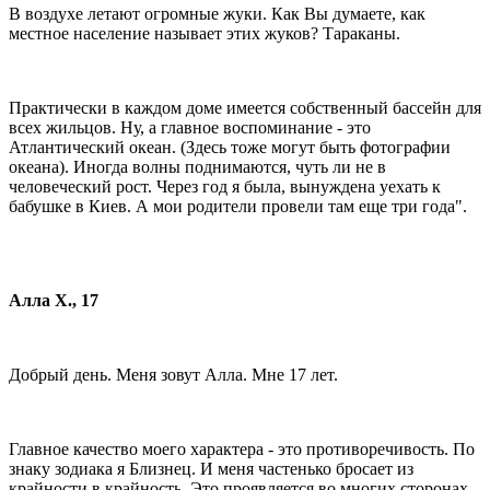
В воздухе летают огромные жуки. Как Вы думаете, как
местное население называет этих жуков? Тараканы.
Практически в каждом доме имеется собственный бассейн для
всех жильцов. Ну, а главное воспоминание - это
Атлантический океан. (Здесь тоже могут быть фотографии
океана). Иногда волны поднимаются, чуть ли не в
человеческий рост. Через год я была, вынуждена уехать к
бабушке в Киев. А мои родители провели там еще три года".
Алла Х., 17
Добрый день. Меня зовут Алла. Мне 17 лет.
Главное качество моего характера - это противоречивость. По
знаку зодиака я Близнец. И меня частенько бросает из
крайности в крайность. Это проявляется во многих сторонах