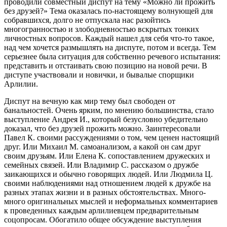
проводили совместный диспут на тему «Можно ли прожить
без друзей?» Тема оказалась по-настоящему волнующей для
собравшихся, долго не отпускала нас разойтись
многогранностью и злободневностью вскрытых тонких
личностных вопросов. Каждый нашел для себя что-то такое,
над чем хочется размышлять на диспуте, потом и всегда. Тем
серьезнее была ситуация для собственно речевого испытания:
представить и отстаивать свою позицию на новой речи. В
диступе участвовали и новички, и бывалые спорщики
Арлилии.
Диспут на вечную как мир тему был свободен от
банальностей. Очень ярким, по мнению большинства, стало
выступление Андрея И., который безусловно убедительно
доказал, что без друзей прожить можно. Заинтересовали
Павел К. своими рассуждениями о том, чем ценен настоящий
друг. Или Михаил М. самоанализом, а какой он сам друг
своим друзьям. Или Елена К. сопоставлением дружеских и
семейных связей. Или Владимир С. рассказом о дружбе
заикающихся и обычно говорящих людей. Или Людмила Ц.
своими наблюдениями над отношением людей к дружбе на
разных этапах жизни и в разных обстоятельствах. Много-
много оригинальных мыслей и неформальных комментариев
к проведенных каждым арлилиевцем предварительным
соцопросам. Обогатило общее обсуждение выступления